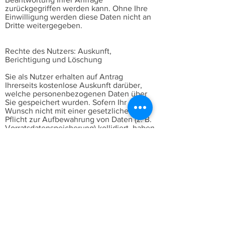
zurückgegriffen werden kann. Ohne Ihre
Einwilligung werden diese Daten nicht an
Dritte weitergegeben.
Rechte des Nutzers: Auskunft,
Berichtigung und Löschung
Sie als Nutzer erhalten auf Antrag
Ihrerseits kostenlose Auskunft darüber,
welche personenbezogenen Daten über
Sie gespeichert wurden. Sofern Ihr
Wunsch nicht mit einer gesetzlichen
Pflicht zur Aufbewahrung von Daten (z. B.
Vorratsdatenspeicherung) kollidiert, haben
Sie ein Anrecht auf Berichtigung falscher
Daten und auf die Sperrung oder
Löschung Ihrer personenbezogenen
Daten.
UNSERE VERSPRECHEN
Qualitativ und speditiv
Ob Neugestaltung oder